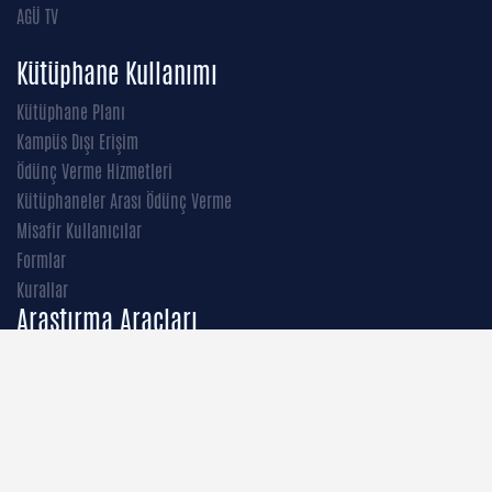
AGÜ TV
Kütüphane Kullanımı
Kütüphane Planı
Kampüs Dışı Erişim
Ödünç Verme Hizmetleri
Kütüphaneler Arası Ödünç Verme
Misafir Kullanıcılar
Formlar
Kurallar
Araştırma Araçları
Vetis
DSpace@Agü
E-Books
Kütüphane Kataloğu
Abone Olunan Veritabanları