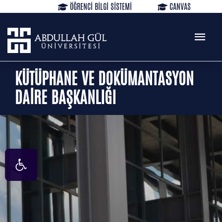
ÖĞRENCİ BİLGİ SİSTEMİ
CANVAS
KÜTÜPHANE
REZERVASYON
WEB MAIL
TR
EN
KÜTÜPHANE VE DOKÜMANTASYON
DAİRE BAŞKANLIĞI
Open toolbar