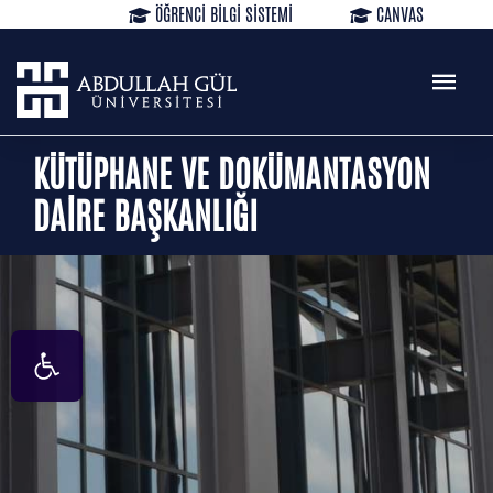
ÖĞRENCİ BİLGİ SİSTEMİ
CANVAS
KÜTÜPHANE
REZERVASYON
WEB MAIL
TR
EN
KÜTÜPHANE VE DOKÜMANTASYON
DAİRE BAŞKANLIĞI
Open toolbar