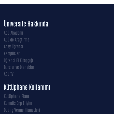
Üniversite Hakkında
AGÜ Akademi
AGÜ'de Araştırma
Aday Öğrenci
Kampüsler
Öğrenci El Kitapçığı
Burslar ve Olanaklar
AGÜ TV
Kütüphane Kullanımı
Kütüphane Planı
Kampüs Dışı Erişim
Ödünç Verme Hizmetleri