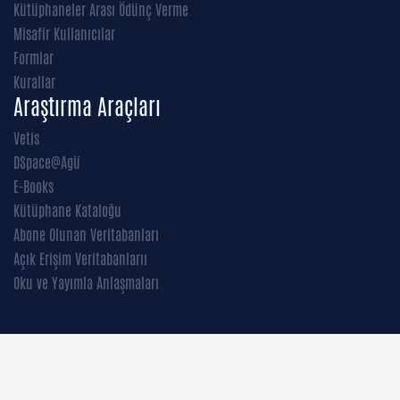
Kütüphaneler Arası Ödünç Verme
Misafir Kullanıcılar
Formlar
Kurallar
Araştırma Araçları
Vetis
DSpace@Agü
E-Books
Kütüphane Kataloğu
Abone Olunan Veritabanları
Açık Erişim Veritabanlarıı
Oku ve Yayımla Anlaşmaları
İletişim
Abdullah Gül Üniversitesi Rektörlüğü Sümer Kampüsü, 38080