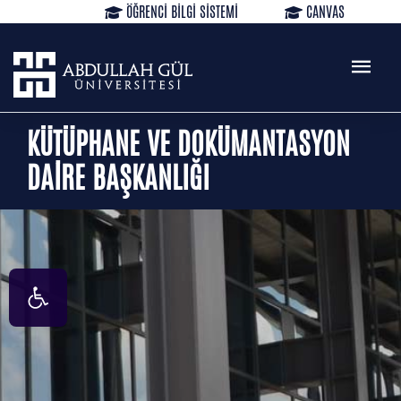
ÖĞRENCİ BİLGİ SİSTEMİ
CANVAS
KÜTÜPHANE
REZERVASYON
WEB MAIL
TR
EN
KÜTÜPHANE VE DOKÜMANTASYON
DAİRE BAŞKANLIĞI
Open toolbar