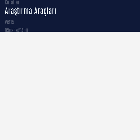
Kurallar
Araştırma Araçları
Vetis
DSpace@Agü
E-Books
Kütüphane Kataloğu
Abone Olunan Veritabanları
Açık Erişim Veritabanlarıı
Oku ve Yayımla Anlaşmaları
İletişim
Abdullah Gül Üniversitesi Rektörlüğü Sümer Kampüsü, 38080
Kayseri / TÜRKİYE
E-posta:
kutuphane@agu.edu.tr
+90 352 224 88 00 (PBX)