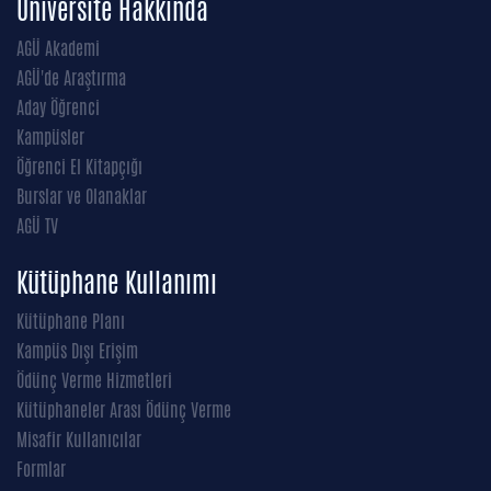
Üniversite Hakkında
AGÜ Akademi
AGÜ'de Araştırma
Aday Öğrenci
Kampüsler
Öğrenci El Kitapçığı
Burslar ve Olanaklar
AGÜ TV
Kütüphane Kullanımı
Kütüphane Planı
Kampüs Dışı Erişim
Ödünç Verme Hizmetleri
Kütüphaneler Arası Ödünç Verme
Misafir Kullanıcılar
Formlar